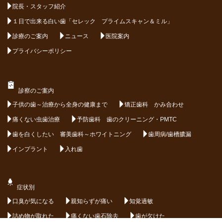
院長・スタッフ紹介
１日で出来る白い歯「セレック プライムスキャン＆ミル」
診療のご案内
ニュース
医院案内
プライバシーポリシー
診察のご案内
子供の歯～治療から全身の健康まで
矯正歯科 かみ合わせ
痛くない虫歯治療
予防歯科 歯のクリーニング・PMTC
歯を白くしたい 審美歯科～ホワイトニング
歯周病/歯槽膿漏
インプラント
入れ歯
症状別
口臭が気になる
親知らずが痛い
知覚過敏
詰め物が取れた
痛くない歯石除去
歯が欠けた