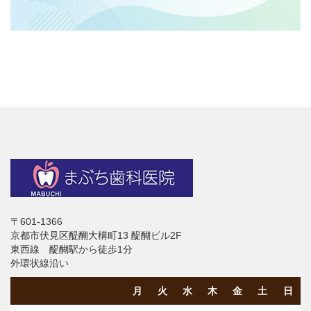
〒601-1366
京都市伏見区醍醐大構町13 醍醐ビル2F
東西線 醍醐駅から徒歩1分
外環状線沿い
月
火
水
木
金
土
日