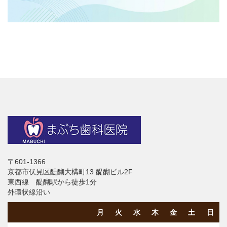
〒601-1366
京都市伏見区醍醐大構町13 醍醐ビル2F
東西線 醍醐駅から徒歩1分
外環状線沿い
月
火
水
木
金
土
日