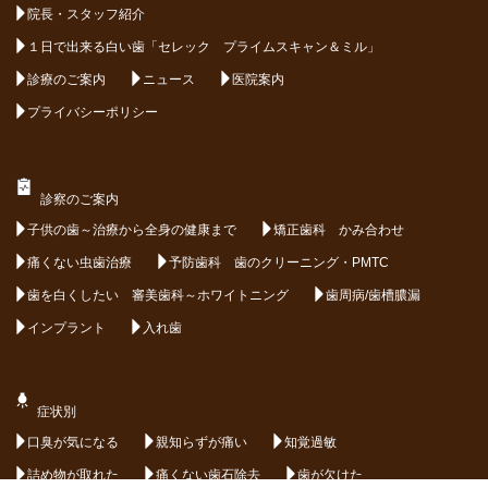
院長・スタッフ紹介
１日で出来る白い歯「セレック プライムスキャン＆ミル」
診療のご案内
ニュース
医院案内
プライバシーポリシー
診察のご案内
子供の歯～治療から全身の健康まで
矯正歯科 かみ合わせ
痛くない虫歯治療
予防歯科 歯のクリーニング・PMTC
歯を白くしたい 審美歯科～ホワイトニング
歯周病/歯槽膿漏
インプラント
入れ歯
症状別
口臭が気になる
親知らずが痛い
知覚過敏
詰め物が取れた
痛くない歯石除去
歯が欠けた