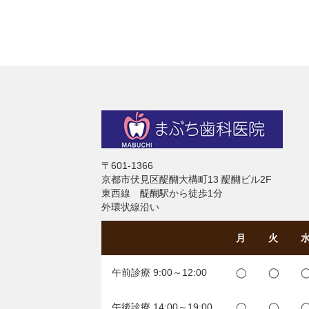
〒601-1366
京都市伏見区醍醐大構町13 醍醐ビル2F
東西線 醍醐駅から徒歩1分
外環状線沿い
月
火
午前診療 9:00～12:00
◯
◯
午後診療 14:00～19:00
◯
◯