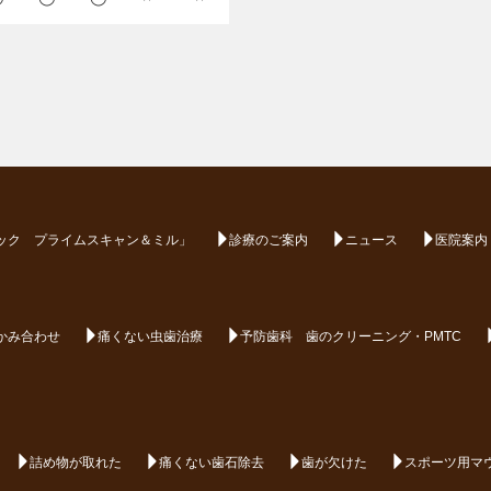
ック プライムスキャン＆ミル」
診療のご案内
ニュース
医院案内
かみ合わせ
痛くない虫歯治療
予防歯科 歯のクリーニング・PMTC
詰め物が取れた
痛くない歯石除去
歯が欠けた
スポーツ用マ