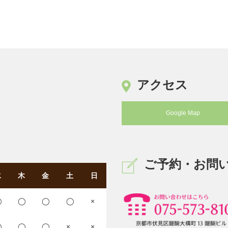
アクセス
Google Map
ご予約・お問
水
木
金
土
日
◯
◯
◯
◯
×
◯
◯
◯
×
×