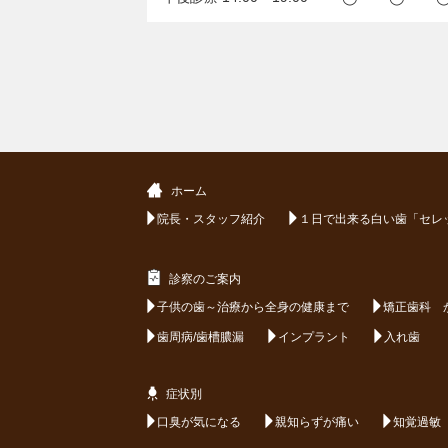
ホーム
院長・スタッフ紹介
１日で出来る白い歯「セレ
診察のご案内
子供の歯～治療から全身の健康まで
矯正歯科 
歯周病/歯槽膿漏
インプラント
入れ歯
症状別
口臭が気になる
親知らずが痛い
知覚過敏